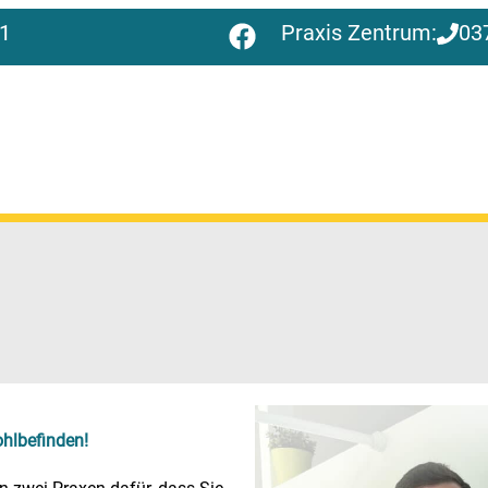
1
Praxis
Zentrum:
03
ohlbefinden!